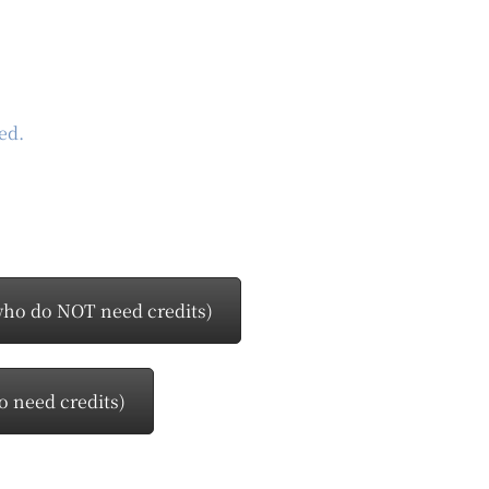
ed.
o do NOT need credits)
 need credits)