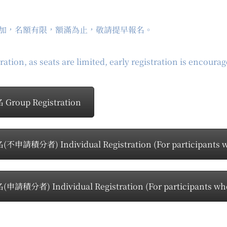
加，名額有限，額滿為止，敬請提早報名。
ration, as seats are limited, early registration is encourag
roup Registration
申請積分者) Individual Registration (For participants wh
請積分者) Individual Registration (For participants who