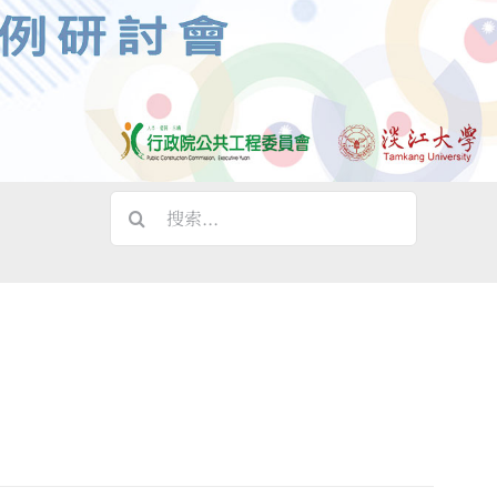
搜
索
結
果：