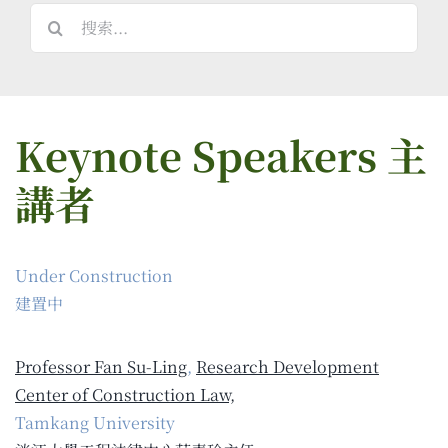
搜
索
結
果：
Keynote Speakers 主
講者
Under Construction
建置中
Professor Fan Su-Ling
,
Research Development
Center of Construction Law,
Tamkang University