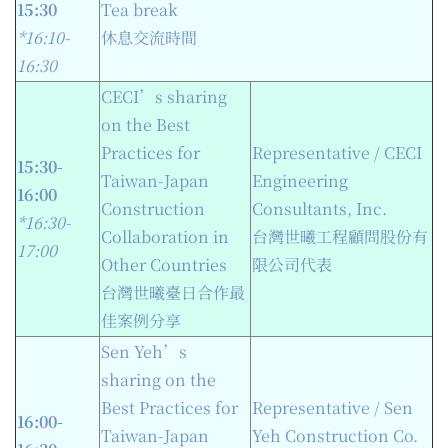
15:30
Tea break
*16:10-
休息交流時間
16:
30
CECI’s sharing
on the Best
Practices for
Representative / CECI
15:30-
Taiwan-Japan
Engineering
16
:
00
Construction
Consultants, Inc.
*16:3
0
-
Collaboration in
台灣世曦工程顧問股份有
17:0
0
Other Countries
限公司代表
台灣世曦臺日合作最
佳案例分享
Sen Yeh’s
sharing on the
Best Practices for
Representative / Sen
16:00-
Taiwan-Japan
Yeh Construction Co.