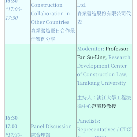
16
:3
0
Construction
Ltd.
*17:0
0
-
Collaboration in
森業營造股份有限公司代
17:30
Other Countries
表
森業營造臺日合作最
佳案例分享
Moderator:
Professor
Fan Su-Ling
, Research
Development Center
of Construction Law,
Tamkang University
主持人：淡江大學工程法
律中心
范素玲教授
16:30-
Panelists:
17:00
Panel Discussion
Representatives / CTCI
*17:3
0
-
綜合座談