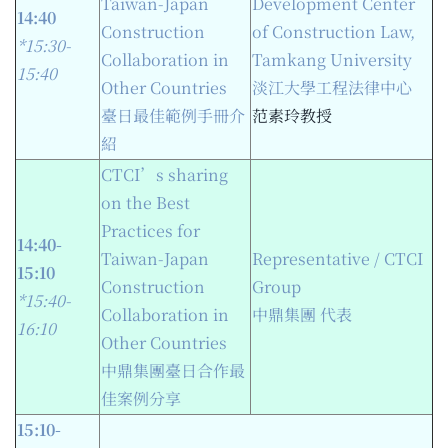
Taiwan-Japan
Development Center
14:40
Construction
of Construction Law,
*15:3
0
-
Collaboration in
Tamkang University
15:40
Other Countries
淡江大學工程法律中心
臺日最佳範例手冊介
范素玲教授
紹
CTCI’s sharing
on the Best
Practices for
14:40-
Taiwan-Japan
Representative / CTCI
15:10
Construction
Group
*15:40-
Collaboration in
中鼎集團 代表
16:10
Other Countries
中鼎集團臺日合作最
佳案例分享
15:10-