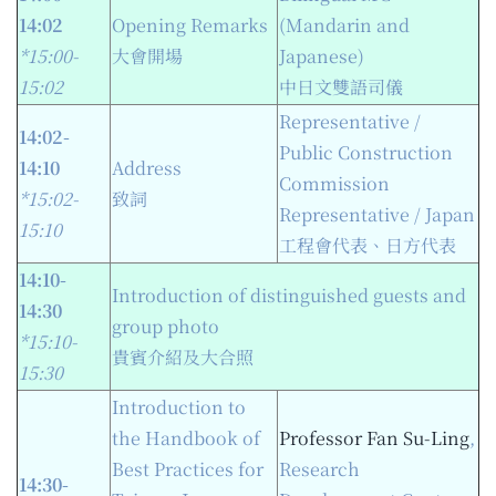
14:02
Opening Remarks
(Mandarin and
*15:0
0
-
大會開場
Japanese)
15:0
2
中日文雙語司儀
Representative /
14:02-
Public Construction
14:10
Address
Commission
*15:0
2
-
致詞
Representative / Japan
15:10
工程會代表、日方代表
14:10-
Introduction of distinguished guests and
14:30
group photo
*15:1
0
-
貴賓介紹及大合照
15:30
Introduction to
the Handbook of
Professor Fan Su-Ling
,
Best Practices for
Research
14:30-