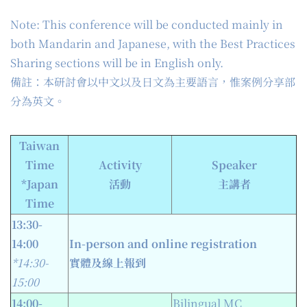
Note: This conference will be conducted mainly in
both Mandarin and Japanese, with the Best Practices
Sharing sections will be in English only.
備註：本研討會以中文以及日文為主要語言，惟案例分享部
分為英文。
Taiwan
Time
Activity
Speaker
*Japan
活動
主講者
Time
1
3
:
30
-
14:0
0
In-person and online registration
*14:
30
-
實體及線上報到
15:0
0
14:00-
Bilingual MC