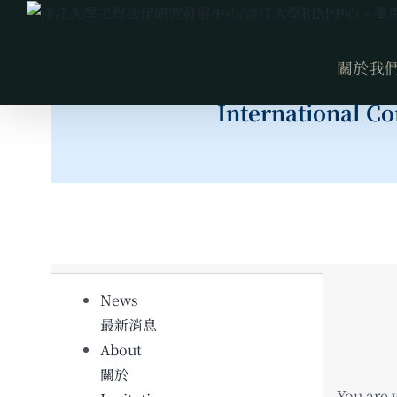
Skip
to
[horizontal-scrolling group=”GROUP2″]
content
關於我
International C
News
最新消息
About
關於
You are 