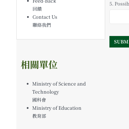
Feed-Back
5. Poss
回饋
Contact Us
聯絡我們
相關單位
Ministry of Science and
Technology
國科會
Ministry of Education
教育部