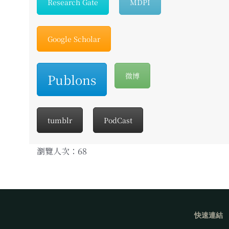
Research Gate
MDPI
Google Scholar
Publons
微博
tumblr
PodCast
瀏覽人次：68
快速連結