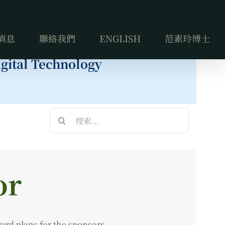
消息
聯絡我們
ENGLISH
范素玲博士
gital Technology
搜
索
結
果：
or
ard plans for the sponsors.