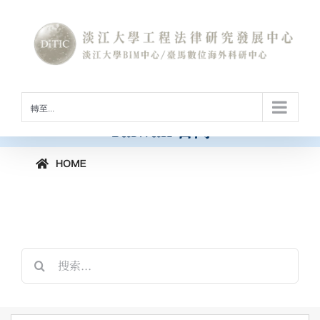
Skip
to
International Conference on
content
Construction Law and Digital
Technology
[horizontal-scrolling group=”GROUP2″]
工程法律與數位科技國際研討會
轉至...
Taiwan 台灣
搜
索
結
果：