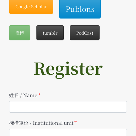
Google Scholar
Publons
微博
tumblr
PodCast
Register
姓名 / Name
*
機構單位 / Institutional unit
*