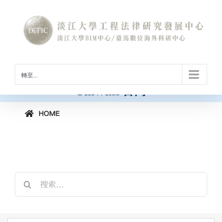
Skip
to
International Conference on
content
Construction Law and Digital
Technology
[horizontal-scrolling group=”GROUP2″]
工程法律與數位科技國際研討會
轉至...
Taiwan 台灣
搜
索
結
果：