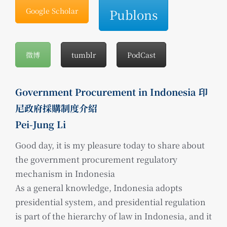
Google Scholar
Publons
微博
tumblr
PodCast
Government Procurement in Indonesia 印
尼政府採購制度介紹
Pei-Jung Li
Good day, it is my pleasure today to share about
the government procurement regulatory
mechanism in Indonesia
As a general knowledge, Indonesia adopts
presidential system, and presidential regulation
is part of the hierarchy of law in Indonesia, and it