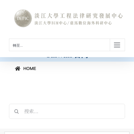
Skip
to
International Conference on
content
Construction Law and Digital
Technology
[horizontal-scrolling group=”GROUP2″]
工程法律與數位科技國際研討會
轉至...
Taiwan 台灣
搜
索
結
果：