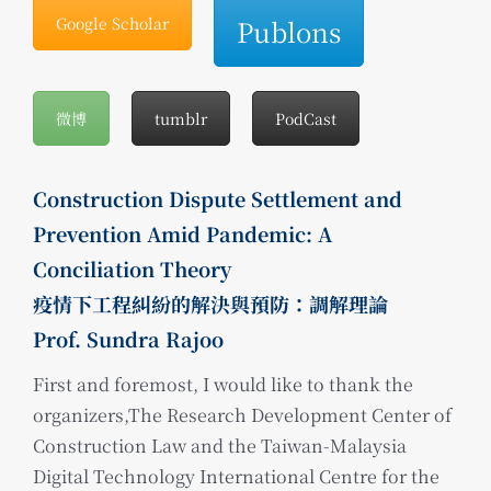
Google Scholar
Publons
微博
tumblr
PodCast
Construction Dispute Settlement and
Prevention Amid Pandemic: A
Conciliation Theory
疫情下工程糾紛的解決與預防：調解理論
Prof. Sundra Rajoo
First and foremost, I would like to thank the
organizers,The Research Development Center of
Construction Law and the Taiwan-Malaysia
Digital Technology International Centre for the