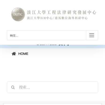
Skip
to
International Conference on
content
Construction Law and Digital
Technology
[horizontal-scrolling group=”GROUP2″]
工程法律與數位科技國際研討會
轉至...
Taiwan 台灣
搜
索
結
果：