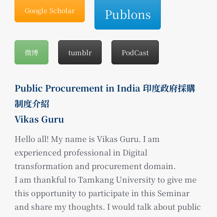
Google Scholar
Publons
微博
tumblr
PodCast
Public Procurement in India 印度政府採購
制度介紹
Vikas Guru
Hello all! My name is Vikas Guru. I am
experienced professional in Digital
transformation and procurement domain.
I am thankful to Tamkang University to give me
this opportunity to participate in this Seminar
and share my thoughts. I would talk about public