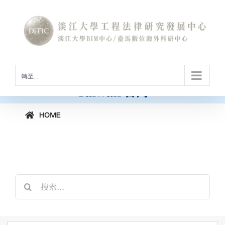
Skip
to
International Conference on
content
Construction Law and Digital
Technology
[horizontal-scrolling group=”GROUP2″]
工程法律與數位科技國際研討會
轉至...
Taiwan 台灣
搜
索
結
果：