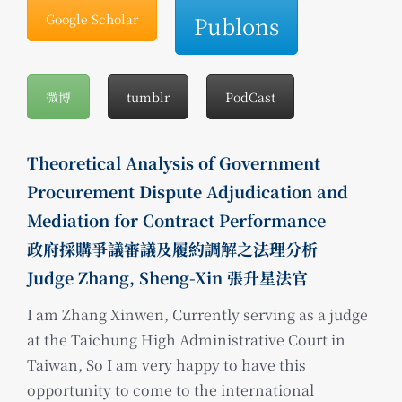
Google Scholar
Publons
微博
tumblr
PodCast
Theoretical Analysis of Government
Procurement Dispute Adjudication and
Mediation for Contract Performance
政府採購爭議審議及履約調解之法理分析
Judge Zhang, Sheng-Xin 張升星法官
I am Zhang Xinwen, Currently serving as a judge
at the Taichung High Administrative Court in
Taiwan, So I am very happy to have this
opportunity to come to the international