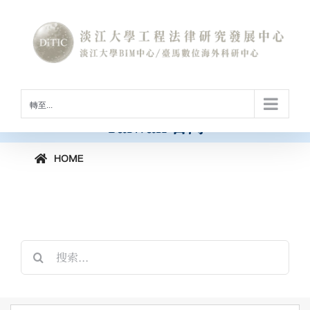
Skip
to
International Conference on
content
Construction Law and Digital
Technology
[horizontal-scrolling group=”GROUP2″]
工程法律與數位科技國際研討會
轉至...
Taiwan 台灣
搜
索
結
果：