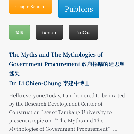
Google Scholar
Publons
微博
tumblr
PodCast
The Myths and The Mythologies of
Government Procurement 政府採購的迷思與
迷失
Dr. Li Chien-Chung 李建中博士
Hello everyone.Today, I am honored to be invited
by the Research Development Center of
Construction Law of Tamkang University to
present a topic on “The Myths and The
Mythologies of Government Procurement”. I