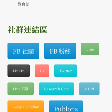
教育部
社群連結區
FB 社團
FB 粉絲
Line
LinkIn
IG
Twitter
Line 群發
Research Gate
MDPI
Google Scholar
Publons