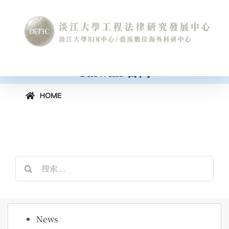
Skip
International Conference on
to
Construction Law and Digital
content
Technology
[horizontal-scrolling group=”GROUP2″]
工程法律與數位科技國際研討會
Taiwan 台灣
搜
索
結
果：
News