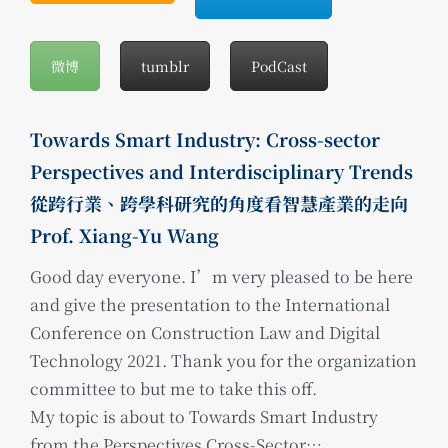
微博
tumblr
PodCast
Towards Smart Industry: Cross-sector
Perspectives and Interdisciplinary Trends
從跨行業、跨學科研究的角度看智慧產業的走向
Prof. Xiang-Yu Wang
Good day everyone. I’m very pleased to be here
and give the presentation to the International
Conference on Construction Law and Digital
Technology 2021. Thank you for the organization
committee to but me to take this off.
My topic is about to Towards Smart Industry
from the Perspectives Cross-Sector…