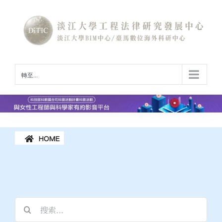
Skip
to
content
轉至...
動&歷屆活動花絮
最新活動&歷屆活
搜
索