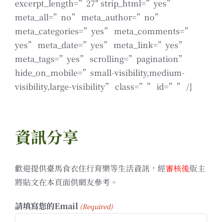
excerpt_length=”27″ strip_html=”yes”
meta_all=”no” meta_author=”no”
meta_categories=”yes” meta_comments=”
yes” meta_date=”yes” meta_link=”yes”
meta_tags=”yes” scrolling=”pagination”
hide_on_mobile=”small-visibility,medium-
visibility,large-visibility” class=”” id=”” /]
資訊分享
歡迎提供臺馬食衣住行育樂等生活資訊，經
審核後
版主
將貼文在本頁面供網友參考。
請填寫您的Email
(Required)