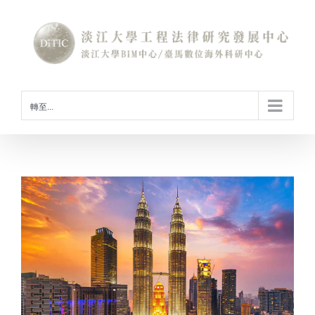
Skip
to
content
轉至...