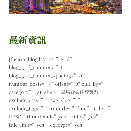
最新資訊
[fusion_blog layout=”grid”
blog_grid_columns=”1″
blog_grid_column_spacing=”20″
number_posts=”8″ offset=”0″ pull_by=”
category” cat_slug=”臺馬食衣住行育樂”
exclude_cats=”” tag_slug=””
exclude_tags=”” orderby=”date” order=”
DESC” thumbnail=”yes” title=”yes”
title_link=”yes” excerpt=”yes”