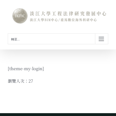
Skip
to
content
轉至...
[theme-my-login]
瀏覽人次：27