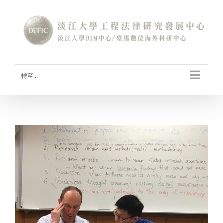
Skip
to
content
轉至...