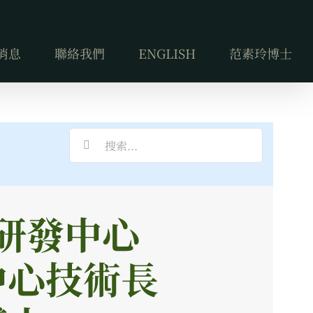
消息
聯絡我們
ENGLISH
范素玲博士
搜
索
結
果：
研發中心
中心技術長