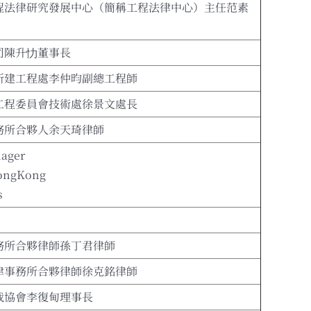
程法律研究發展中心（簡稱工程法律中心）主任范素
司陳升忇董事長
新建工程處李仲昀副總工程師
工程委員會技術處徐景文處長
務所合夥人余天琦律師
ager
HongKong
s
務所合夥律師孫丁君律師
律事務所合夥律師徐克銘律師
裁協會李復甸理事長