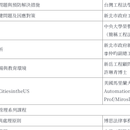
見問題與預防解決措施
台灣工程法
關鍵問題及因應對策
新北市政府
中央大學榮
（簡稱工程
新北市政府
析
李仲昀副總
新岳工程顧問有限
場與教育環境
許琳青博士
美國馬里蘭
tiesintheUS
Automatio
Prof/Miros
管理系列課程
與處理原則
博思法律事