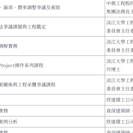
中鼎工程股
、漏項、費率調整爭議及索賠
集團法務長
淡江大學工
法爭議課題與工程鑑定
委員會主任
淡江大學工
調解實務
委員會主任
淡江大學工
roject操作系列課程
玲博士
淡江大學工
果關係與工程承攬爭議課程
委員會主任
欣達環工公
實務
資深建築師
案例分析
欣達環工公
實務
資深建築師