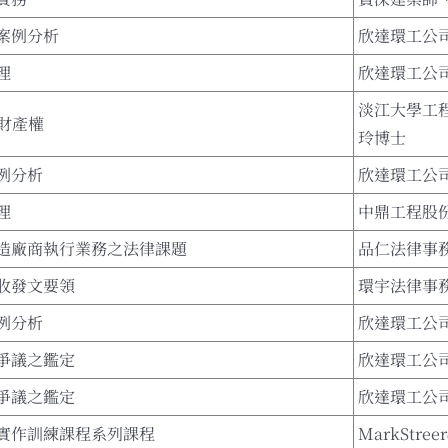
案例分析
欣達環工公
理
欣達環工公
淡江大學工
慧財產權
玲博士
例分析
欣達環工公
理
中鼎工程股
造廠商執行業務之法律課題
品仁法律事
收發文要領
環宇法律事
例分析
欣達環工公
爭議之鑑定
欣達環工公
爭議之鑑定
欣達環工公
實作訓練課程系列課程
MarkStreer