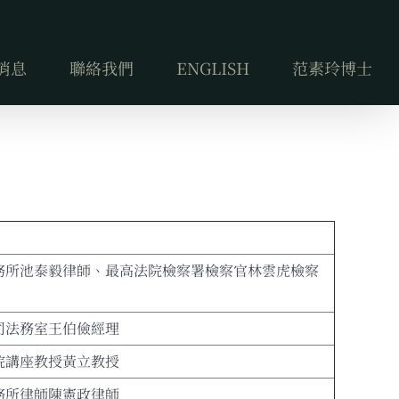
消息
聯絡我們
ENGLISH
范素玲博士
務所池泰毅律師、最高法院檢察署檢察官林雲虎檢察
司法務室王伯儉經理
院講座教授黃立教授
務所律師陳憲政律師