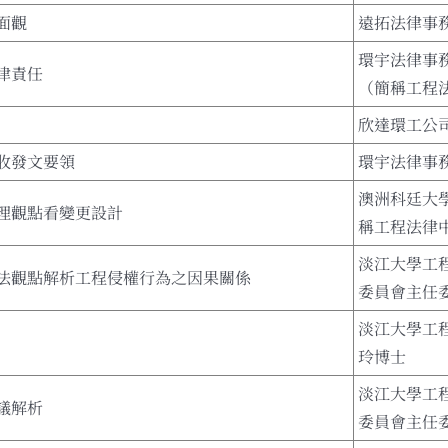
面觀
遠拓法律事
環宇法律事
律責任
（簡稱工程
欣達環工公
收發文要領
環宇法律事
澳洲科廷大
理觀點看變更設計
稱工程法律
淡江大學工
法觀點解析工程侵權行為之因果關係
委員會主任
淡江大學工
玲博士
淡江大學工
議解析
委員會主任