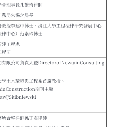
學會理事長孔繁琦律師
工務局朱惕之局長
譽教授李建中博士、淡江大學工程法律研究發展中心
法律中心）范素玲博士
新建工程處
工程司
公司負責人暨DirectorofNewtainConsulting
大學土木環境與工程系首席教授、
ninConstruction期刊主編
lawJ/Skibniewski
務所合夥律師孫丁君律師