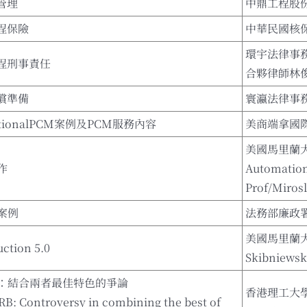
管理
中鼎工程股
程保險
中華民國核
環宇法律事
工程刑事責任
合夥律師林
償準備
寰瀛法律事
rnationalPCM案例及PCM服務內容
美商端拿國
美國馬里蘭
作
Automatio
Prof/Miros
案例
法務部廉政
美國馬里蘭大
ction 5.0
Skibniewsk
：結合兩者最佳特色的爭論
香港理工大學
B: Controversy in combining the best of