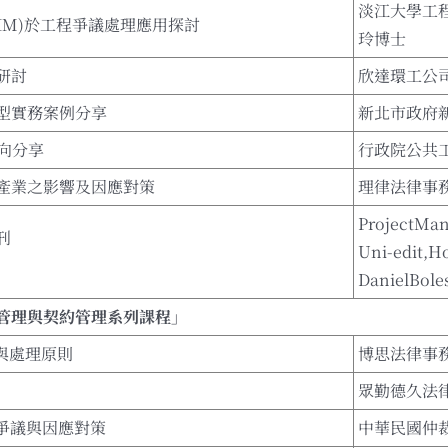
淡江大學工
IM)於工程爭議處理應用探討
玲博士
研討
欣達環工公
型實務案例分享
新北市政府
方向分享
行政院公共
產業之影響及因應對策
理律法律事
ProjectMan
刊
Uni-edit,
DanielBole
管理與契約管理系列課程」
與處理原則
博思法律事
眾勤德久法
見爭議與因應對策
中華民國仲