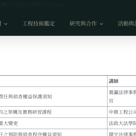
們
工程技術鑑定
研究與合作
活動與
講師
寰瀛法律事
責任與偵查權益保護須知
官
契約之架構及實務研習課程
中鼎工程公
重大變更
法政大法學
任之預防與偵查程序權益須知
環宇法律事