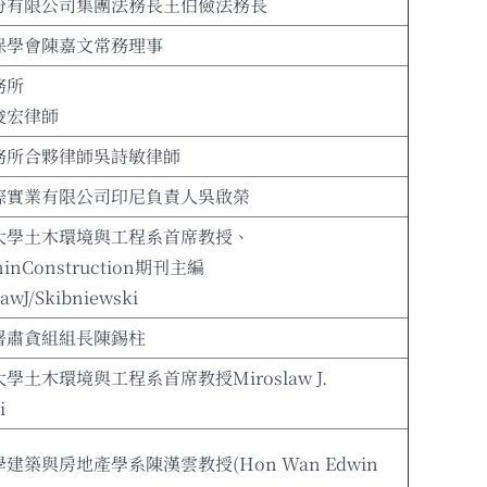
份有限公司集團法務長王伯儉法務長
保學會陳嘉文常務理事
務所
俊宏律師
務所合夥律師吳詩敏律師
際實業有限公司印尼負責人吳啟榮
大學土木環境與工程系首席教授、
ninConstruction期刊主編
lawJ/Skibniewski
署肅貪組組長陳錫柱
學土木環境與工程系首席教授Miroslaw J.
i
建築與房地產學系陳漢雲教授(Hon Wan Edwin