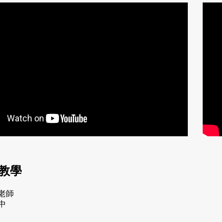
教學
老師
中