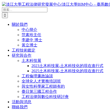
Skip
to
搜
content
索
結
關於我們
果：
中心簡介
范素玲主任
李建中 博士
黃立博士
工程技術鑑定
研究與合作
土木科技展
2023土木科技展-土木科技化的現在進行式
2025土木科技展-土木科技化的現在進行式
工程倫理廉政論談
全球化人才實務培訓班
與女性科學家工程師有約
臺日第三國工程合作
工程法律與數位科技研討會
活動與消息
聯絡我們