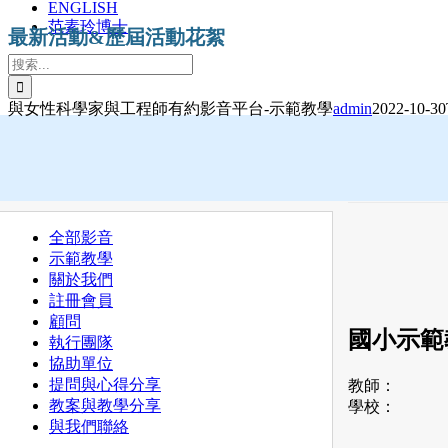
ENGLISH
范素玲博士
最新活動&歷屆活動花絮
搜
索
結
與女性科學家與工程師有約影音平台-示範教學
admin
2022-10-30
果：
全部影音
示範教學
關於我們
註冊會員
顧問
國小示範
執行團隊
協助單位
提問與心得分享
教師：
教案與教學分享
學校：
與我們聯絡