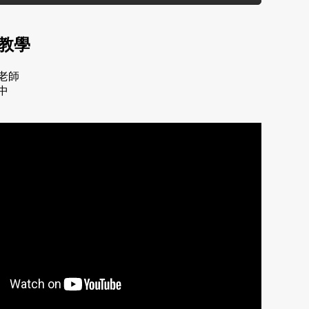
教學
老師
中