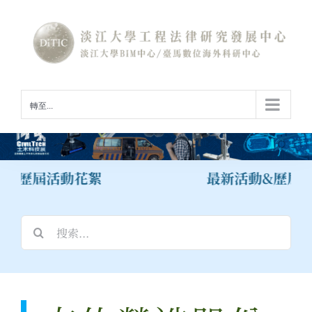
Skip
to
content
轉至...
&歷屆活動花絮
最新活動&歷屆活
搜
索
結
果：