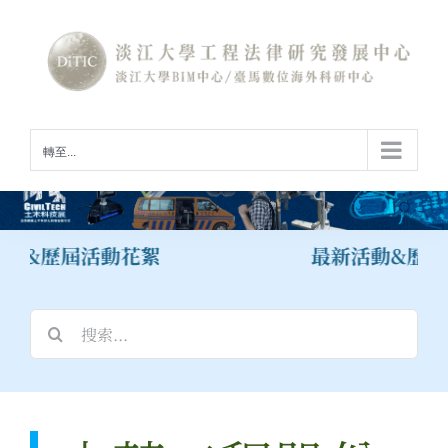
Skip
to
content
轉至...
動&歷屆活動花絮
最新活動&歷屆
搜
索
結
果：