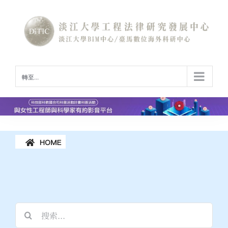
Skip
to
content
轉至...
動&歷屆活動花絮
最新活動&歷屆活
搜
索