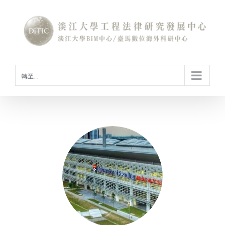
Skip
to
content
轉至...