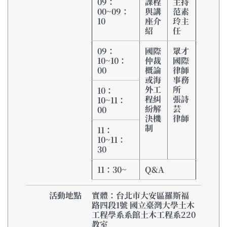
09
：
課程
主持
0
0~09
：
與講
范素
10
座介
玲主
紹
任
09
：
國際
眾才
10~10
：
仲裁
國際
00
概論
律師
或海
事務
外工
所
10
：
程糾
張詩
10~11
：
紛解
芸
00
決機
律師
制
11
：
10~11
：
30
11
：
30~
Q&A
活動地點
實體：台北市大安區羅斯福
路四段1號 國立臺灣大學土木
工程學系系館土木工程系220
教室