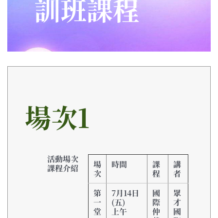
訓班課程
場次1
活動場次
場
時間
課
講
課程介紹
次
程
者
第
7月14日
國
眾
一
(五)
際
才
堂
上午
仲
國