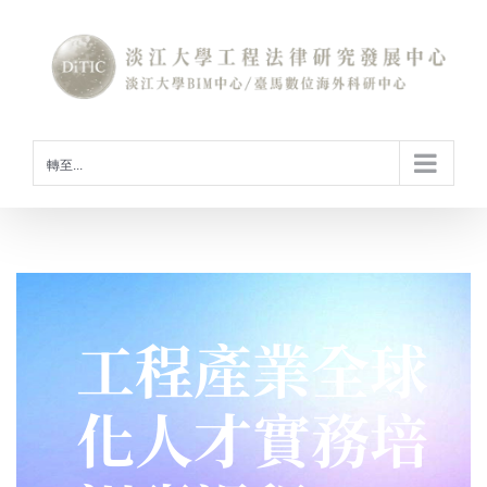
Skip
to
content
轉至...
工程產業全球
化人才實務培