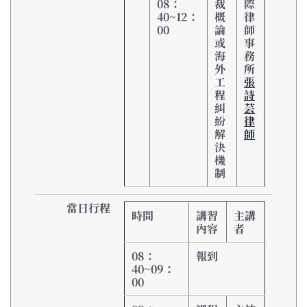
08：
裁
際
40~12：
概
律
00
論
師
或
事
海
務
外
所
工
張
程
詩
糾
芸
紛
律
解
師
決
機
制
當日行程
時間
講習
主講
內容
者
08
：
報到
40~09
：
00