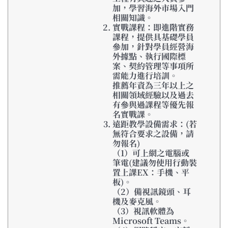
加，學習海外市場入門
相關知識。
實戰課程：即進階實務
課程，提供具基礎學員
參加，針對學員經營海
外據點、執行國際標
案、契約管理等事項所
需能力進行培訓。
推薦年資為三年以上之
相關領域經驗以及過去
有參與過課程等優先報
名實戰課。
遠距教學設備需求：(若
無符合要求之設備，請
勿報名)
（1）可上網之電腦或
筆電(建議勿使用行動裝
置上課EX：手機、平
板)。
（2）備視訊鏡頭、耳
機及麥克風。
（3）視訊軟體為
Microsoft Teams。