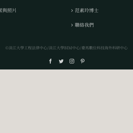
絮與照片
范素玲博士
聯絡我們
©淡江大學工程法律中心/淡江大學BIM中心/臺馬數位科技海外科研中心
Facebook
Twitter
Instagram
Pinterest