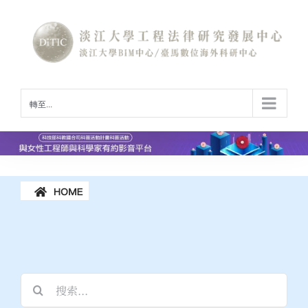
Skip
to
content
動&歷屆活動花絮
最新活動&歷屆活
轉至...
搜
索