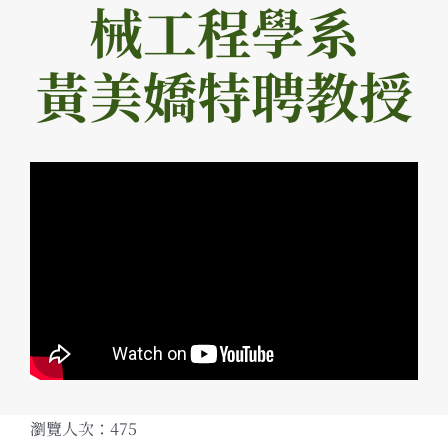
械工程學系
黃美嬌特聘教授
瀏覽人次：475