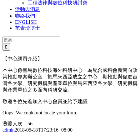
工程法律與數位科技研討會
活動與消息
聯絡我們
ENGLISH
范素玲博士
搜
索
結
【中心網頁介紹】
果：
本中心係臺馬數位科技海外科研中心，為配合國科會新南向政
策推動專案辦公室，於馬來西亞成立之中心；期推動與促進台
灣各大學、研究機構與產業單位與馬來西亞各大學、研究機構
與產業單位之多面向科研交流。
敬邀各位先進加入中心會員並給予建議！
Oops! We could not locate your form.
瀏覽人次：56
admin
2018-05-18T17:23:16+08:00