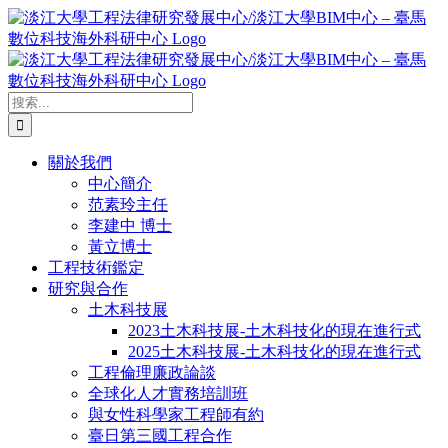
Skip
to
content
搜
索
結
關於我們
果：
中心簡介
范素玲主任
李建中 博士
黃立博士
工程技術鑑定
研究與合作
土木科技展
2023土木科技展-土木科技化的現在進行式
2025土木科技展-土木科技化的現在進行式
工程倫理廉政論談
全球化人才實務培訓班
與女性科學家工程師有約
臺日第三國工程合作